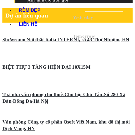
Xây nhà thô trọn gói
HOMEPRO
RÈM ĐẸP
Dự án liên quan
Yesterday
LIÊN HỆ
Today
Tomorrow
Showroom Nội thất Italia INTERNI, số 43 Thợ Nhuộm, HN
BIỆT THỰ 3 TẦNG HIỆN ĐẠI 10X15M
Toà nhà văn phòng cho thuê-Chủ hộ: Chú Tân-Số 280 Xã
Đàn-Đống Đa-Hà Nộị
Văn phòng Công ty cổ phần Qsoft Việt Nam, khu đô thị mới
Dịch Vọng, HN