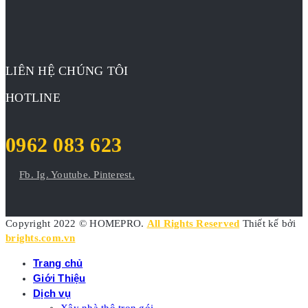
LIÊN HỆ CHÚNG TÔI
HOTLINE
0962 083 623
Fb.
Ig.
Youtube.
Pinterest.
Copyright 2022 © HOMEPRO.
All Rights Reserved
Thiết kế bởi
brights.com.vn
Trang chủ
Giới Thiệu
Dịch vụ
Xây nhà thô trọn gói