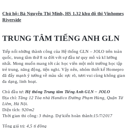
Chủ hộ: Bà Nguyễn Thị Minh, HS 1.32 khu đô thị Vinhomes
Riverside
TRUNG TÂM TIẾNG ANH GLN
Tiếp nối những thành công của Hệ thống GLN – JOLO trên toàn
quốc, trung tâm thứ 8 ra đời với sự đầu tư quy mô và kĩ lưỡng
nhất. Mong muốn mang tới các học viên một môi trường học tập
trẻ trung, năng động, tiện nghi. Vậy nên, nhóm thiết kế Homepro
đã đẩy mạnh ý tưởng về màu sắc rực rõ, tươi vui cùng không gian
đa dạng, linh hoạt.
Chủ đầu tư:
Hệ thống Trung tâm Tiếng Anh GLN – JOLO
Địa chỉ:
Tầng 12 Tòa nhà Handico Đường Phạm Hùng, Quận Từ
Liêm, Hà Nội.
Diện tích:
920m2
Thời gian thi công:
3 tháng
. Dự kiến hoàn thành:
15/7/2017
Tổng giá trị:
4,5 tỉ đồng