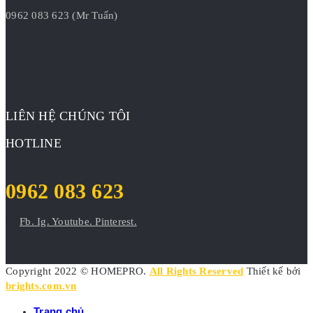
0962 083 623 (Mr Tuấn)
LIÊN HỆ CHÚNG TÔI
HOTLINE
0962 083 623
Fb.
Ig.
Youtube.
Pinterest.
Copyright 2022 © HOMEPRO.
All Rights Reserved
Thiết kế bởi
brights.com.vn
Trang chủ