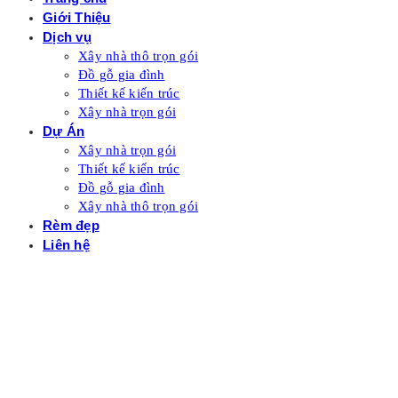
Giới Thiệu
Dịch vụ
Xây nhà thô trọn gói
Đồ gỗ gia đình
Thiết kế kiến trúc
Xây nhà trọn gói
Dự Án
Xây nhà trọn gói
Thiết kế kiến trúc
Đồ gỗ gia đình
Xây nhà thô trọn gói
Rèm đẹp
Liên hệ