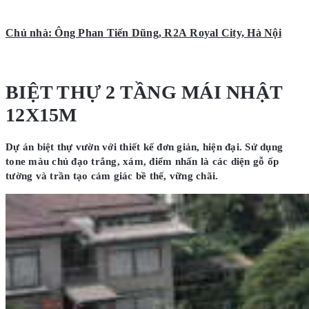
Chủ nhà: Ông Phan Tiến Dũng, R2A Royal City, Hà Nội
BIỆT THỰ 2 TẦNG MÁI NHẬT
12X15M
Dự án biệt thự vườn với thiết kế đơn giản, hiện đại. Sử dụng
tone màu chủ đạo trắng, xám, điểm nhấn là các diện gỗ ốp
tường và trần tạo cảm giác bề thế, vững chãi.