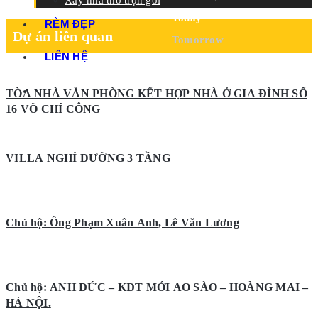
Xây nhà thô trọn gói
Today
RÈM ĐẸP
Dự án liên quan
Tomorrow
LIÊN HỆ
TÒA NHÀ VĂN PHÒNG KẾT HỢP NHÀ Ở GIA ĐÌNH SỐ
16 VÕ CHÍ CÔNG
VILLA NGHỈ DƯỠNG 3 TẦNG
Chủ hộ: Ông Phạm Xuân Anh, Lê Văn Lương
Chủ hộ: ANH ĐỨC – KĐT MỚI AO SÀO – HOÀNG MAI –
HÀ NỘI.